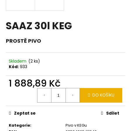
a
j
í
SAAZ 30l KEG
t
?
PROSTĚ PIVO
Skladem
(2 ks)
Kód:
933
HLEDAT
1 888,89 Kč
Měrná
D
DO KOŠÍKU
cena:
o
p
o
Zeptat se
Sdílet
r
u
Kategorie
:
Pivo v KEGu