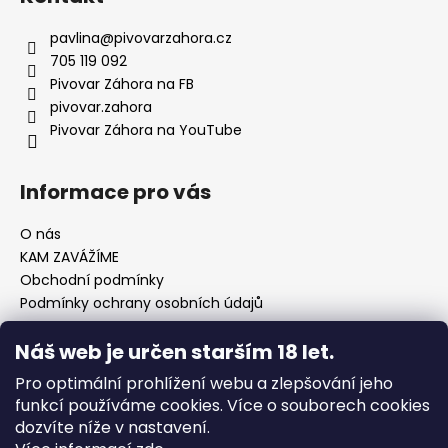
p
a
pavlina
@
pivovarzahora.cz
t
705 119 092
í
Pivovar Záhora na FB
pivovar.zahora
Pivovar Záhora na YouTube
Informace pro vás
O nás
KAM ZAVÁŽÍME
Obchodní podmínky
Podmínky ochrany osobních údajů
Náš web je určen starším 18 let.
Pro optimální prohlížení webu a zlepšování jeho
Linked In Pivovar Záhora
funkcí používáme cookies. Více o souborech cookies
dozvíte níže v nastavení.