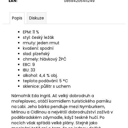
č
EAN
:
08594205411249
u
j
Popis
Diskuze
e
m
e
EPM:
11 %
styl:
český ležák
rmuty:
jeden rmut
kvašení:
spodní
AMBERBER
LAGER
slad:
plzeňský
0,7L
chmely:
hlávkový ŽPČ
SKLO
EBC:
9
IBU:
33
89
alkohol:
4,4 % obj.
Kč
teplota podávání:
5 °C
sklenice:
půllitr s uchem
Námořník Eda Ingriš. Ač velký dobrodruh a
mořeplavec, otáčí kormidlem turistického parníku
na Labi. Jeho bárka pendluje mezi Nymburkem,
Mrlinou a Cidlinou a největší dobrodružství zažívá v
poděbradském zdymadle, když teskně hučí. Po
nocích však spřádá velké plány. Stejně jako