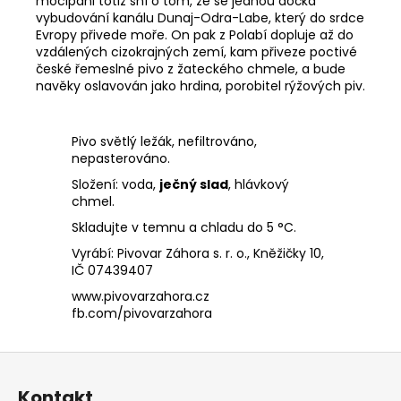
mocipáni totiž sní o tom, že se jednou dočká
vybudování kanálu Dunaj-Odra-Labe, který do srdce
Evropy přivede moře. On pak z Polabí dopluje až do
vzdálených cizokrajných zemí, kam přiveze poctivé
české řemeslné pivo z žateckého chmele, a bude
navěky oslavován jako hrdina, porobitel rýžových piv.
Pivo světlý ležák, nefiltrováno,
nepasterováno.
Složení: voda,
ječný slad
, hlávkový
chmel.
Skladujte v temnu a chladu do 5 °C.
Vyrábí: Pivovar Záhora s. r. o., Kněžičky 10,
IČ 07439407
www.pivovarzahora.cz
fb.com/pivovarzahora
Z
á
Kontakt