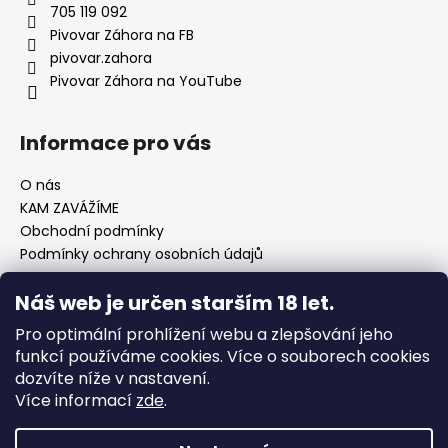
t
705 119 092
í
Pivovar Záhora na FB
pivovar.zahora
Pivovar Záhora na YouTube
Informace pro vás
O nás
KAM ZAVÁŽÍME
Obchodní podmínky
Podmínky ochrany osobních údajů
Náš web je určen starším 18 let.
Pro optimální prohlížení webu a zlepšování jeho
Linked In Pivovar Záhora
funkcí používáme cookies. Více o souborech cookies
dozvíte níže v nastavení.
Více informací
zde
.