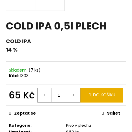
a
j
í
COLD IPA 0,5l PLECH
t
?
COLD IPA
14 %
HLEDAT
Skladem
(7 ks)
Kód:
1303
65 Kč
D
DO KOŠÍKU
o
Měrná
p
cena:
o
Zeptat se
Sdílet
r
u
Kategorie
:
Pivo v plechu
Hmotnost
:
0.53 kg