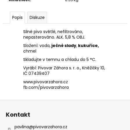
č
u
j
Popis
Diskuze
e
m
Silné pivo světlé, nefiltrováno,
e
nepasterováno. ALK. 5,8 % OBJ.
Složení: voda,
ječné slady
,
kukuřice,
AMERICAN
chmel
PALE
LAGER
Skladujte v temnu a chladu do 5 °C.
0,7L
Vyrábí: Pivovar Záhora s. r. o., Kněžičky 10,
SKLO
IČ 07439407
84
www.pivovarzahora.cz
Kč
fb.com/pivovarzahora
Z
á
Kontakt
p
a
pavlina
@
pivovarzahora.cz